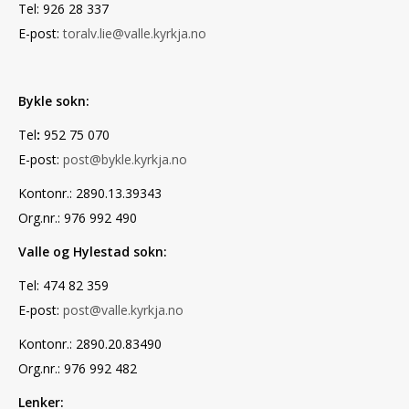
Tel: 926 28 337
E-post:
toralv.lie@valle.kyrkja.no
Bykle sokn:
Tel
:
952 75 070
E-post:
post@bykle.kyrkja.no
Kontonr.: 2890.13.39343
Org.nr.: 976 992 490
Valle og Hylestad sokn:
Tel: 474 82 359
E-post:
post@valle.kyrkja.no
Kontonr.: 2890.20.83490
Org.nr.: 976 992 482
Lenker: