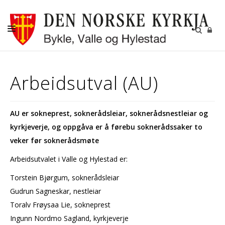
KYRKJELEGE HANDLINGAR
Arbeidsutval (AU)
KYRKJER
KYRKJELYD
AU er sokneprest, soknerådsleiar, soknerådsnestleiar og
KONTAKT
kyrkjeverje, og oppgåva er å førebu soknerådssaker to
veker før soknerådsmøte
Arbeidsutvalet i Valle og Hylestad er:
Torstein Bjørgum, soknerådsleiar
Gudrun Sagneskar, nestleiar
Toralv Frøysaa Lie, sokneprest
Ingunn Nordmo Sagland, kyrkjeverje