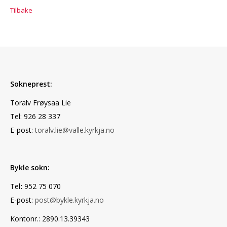
Tilbake
Sokneprest:
Toralv Frøysaa Lie
Tel: 926 28 337
E-post:
toralv.lie@valle.kyrkja.no
Bykle sokn:
Tel
:
952 75 070
E-post:
post@bykle.kyrkja.no
Kontonr.: 2890.13.39343