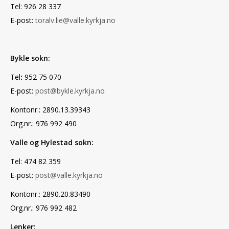
Tel: 926 28 337
E-post:
toralv.lie@valle.kyrkja.no
Bykle sokn:
Tel
:
952 75 070
E-post:
post@bykle.kyrkja.no
Kontonr.: 2890.13.39343
Org.nr.: 976 992 490
Valle og Hylestad sokn:
Tel: 474 82 359
E-post:
post@valle.kyrkja.no
Kontonr.: 2890.20.83490
Org.nr.: 976 992 482
Lenker: