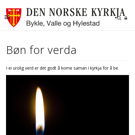
KYRKJELEGE HANDLINGAR
Bøn for verda
KYRKJER
KYRKJELYD
I ei urolig verd er det godt å kome saman i kyrkja for å be.
KONTAKT