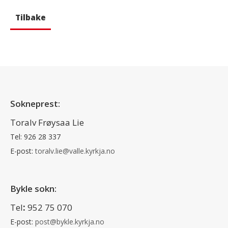
Tilbake
Sokneprest:
Toralv Frøysaa Lie
Tel: 926 28 337
E-post:
toralv.lie@valle.kyrkja.no
Bykle sokn:
Tel
:
952 75 070
E-post:
post@bykle.kyrkja.no