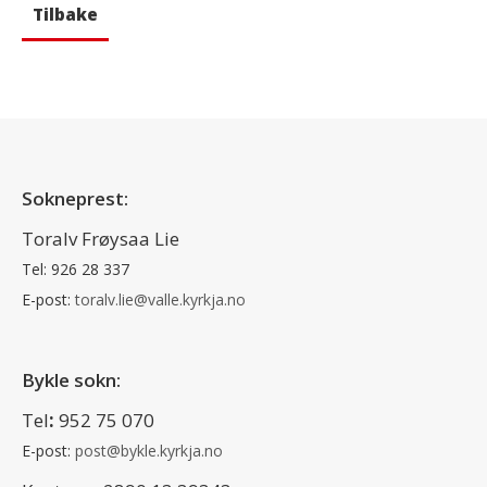
Tilbake
Sokneprest:
Toralv Frøysaa Lie
Tel: 926 28 337
E-post:
toralv.lie@valle.kyrkja.no
Bykle sokn:
Tel
:
952 75 070
E-post:
post@bykle.kyrkja.no