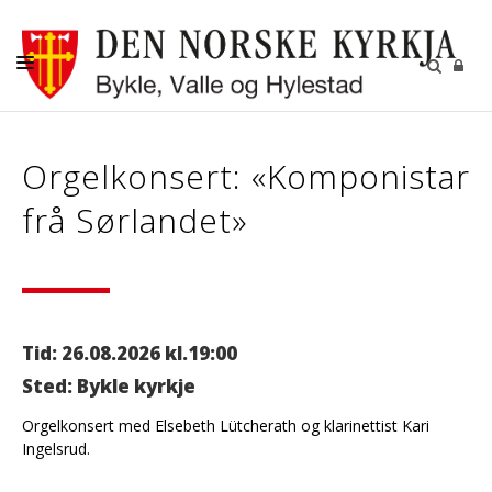
KYRKJELEGE HANDLINGAR
Orgelkonsert: «Komponistar
KYRKJER
frå Sørlandet»
KYRKJELYD
KONTAKT
Tid: 26.08.2026 kl.19:00
Sted: Bykle kyrkje
Orgelkonsert med Elsebeth Lütcherath og klarinettist Kari
Ingelsrud.