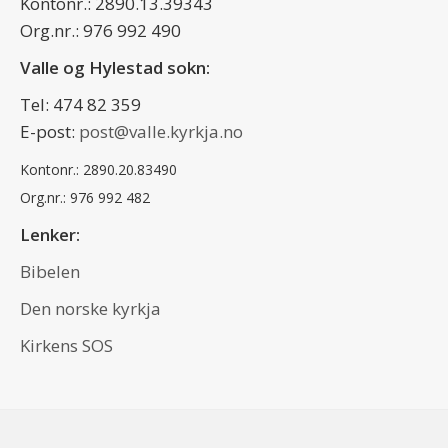
Kontonr.: 2890.13.39343
Org.nr.: 976 992 490
Valle og Hylestad sokn:
Tel: 474 82 359
E-post:
post@valle.kyrkja.no
Kontonr.: 2890.20.83490
Org.nr.: 976 992 482
Lenker:
Bibelen
Den norske kyrkja
Kirkens SOS