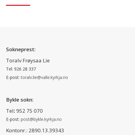
Sokneprest:
Toralv Frøysaa Lie
Tel: 926 28 337
E-post:
toralv.lie@valle.kyrkja.no
Bykle sokn:
Tel
:
952 75 070
E-post:
post@bykle.kyrkja.no
Kontonr.: 2890.13.39343