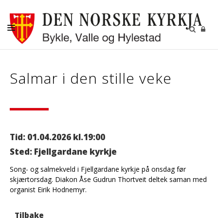
KYRKJELEGE HANDLINGAR
Salmar i den stille veke
KYRKJER
KYRKJELYD
KONTAKT
Tid: 01.04.2026 kl.19:00
Sted: Fjellgardane kyrkje
Song- og salmekveld i Fjellgardane kyrkje på onsdag før
skjærtorsdag. Diakon Åse Gudrun Thortveit deltek saman med
organist Eirik Hodnemyr.
Tilbake