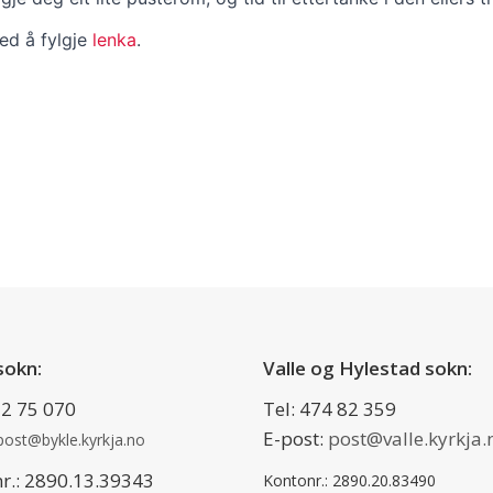
ved å fylgje
lenka
.
sokn:
Valle og Hylestad sokn:
2 75 070
Tel: 474 82 359
E-post:
post@valle.kyrkja.
post@bykle.kyrkja.no
r.: 2890.13.39343
Kontonr.: 2890.20.83490