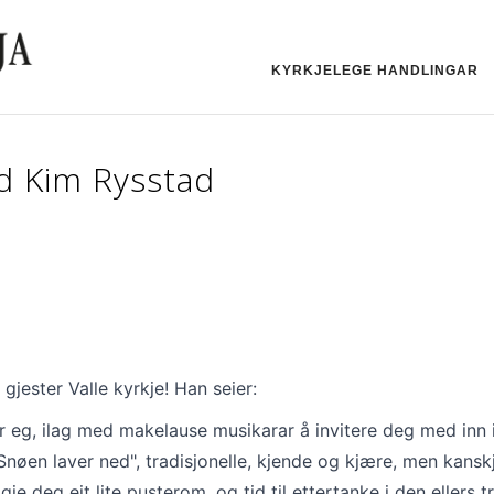
KYRKJELEGE HANDLINGAR
d Kim Rysstad
gjester Valle kyrkje! Han seier:
 eg, ilag med makelause musikarar å invitere deg med inn i 
Snøen laver ned", tradisjonelle, kjende og kjære, men kanskj
e deg eit lite pusterom, og tid til ettertanke i den ellers tr