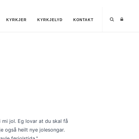
KYRKJER
KYRKJELYD
KONTAKT
mi jol. Eg lovar at du skal få
e også heilt nye jolesongar.
avle førjolstida."