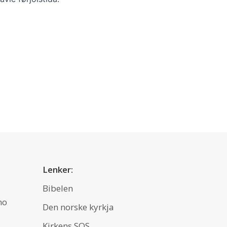
Lenker:
Bibelen
no
Den norske kyrkja
Kirkens SOS