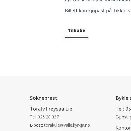
Billett kan kjøpast på Tikkio 
Tilbake
Sokneprest:
Bykle 
Toralv Frøysaa Lie
Tel
:
95
Tel: 926 28 337
E-post:
E-post:
toralv.lie@valle.kyrkja.no
Konton