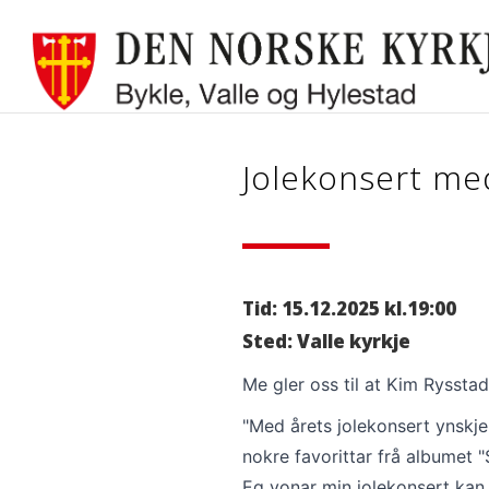
Jolekonsert me
Tid: 15.12.2025 kl.19:00
Sted: Valle kyrkje
Me gler oss til at Kim Rysstad 
"Med årets jolekonsert ynskjer
nokre favorittar frå albumet "
Eg vonar min jolekonsert kan gj