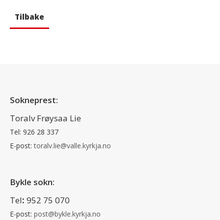
Tilbake
Sokneprest:
Toralv Frøysaa Lie
Tel: 926 28 337
E-post:
toralv.lie@valle.kyrkja.no
Bykle sokn:
Tel
:
952 75 070
E-post:
post@bykle.kyrkja.no