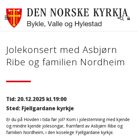
KYRKJELEGE HANDLINGAR
Jolekonsert med Asbjørn
KYRKJER
Ribe og familien Nordheim
KYRKJELYD
KONTAKT
Tid: 20.12.2025 kl.19:00
Sted: Fjellgardane kyrkje
Er du på Hovden i tida før jol? Kom i jolestemning med kjende
og mindre kjende jolesongar, framførd av Asbjørn Ribe og
familien Nordheim, i den koselege Fjellgardane kyrkje.